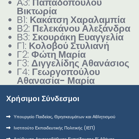
Α3:
Παπαδοπούλου
Βικτωρία
Β1:
Κακάτση Χαραλαμπία
Β2:
Πελεκάνου Αλεξάνδρα
Β3:
Σκουράκη Ευαγγελία
Γ1:
Κολοβού Στυλιανή
Γ2:
Φώτη Μαρία
Γ3:
Διγγελίδης Αθανάσιος
Γ4:
Γεωργοπούλου
Αθανασία- Μαρία
Χρήσιμοι Σύνδεσμοι
Υπουργείο Παιδείας, Θρησκευμάτων και Αθλητισμού
Ινστιτούτο Εκπαιδευτικής Πολιτικής (ΙΕΠ)