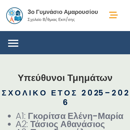
Skip
3ο Γυμνάσιο Αμαρουσίου
to
content
Σχολείο Β/θμιας Εκπ/σης
Υπεύθυνοι Τμημάτων
Σ Χ Ο Λ Ι Κ Ο Ε Τ Ο Σ 2 0 25 – 2 0 2
6
A1:
Γκορίτσα Ελένη-Μαρία
Α2:
Τάσιος Αθανάσιος