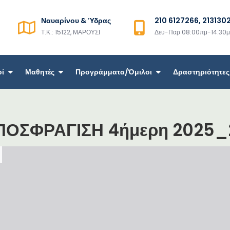
Ναυαρίνου & Ύδρας
210 6127266, 213130
Τ.Κ.: 15122, ΜΑΡΟΥΣΙ
Δευ-Παρ 08:00πμ-14:30
οί
Μαθητές
Προγράμματα/Όμιλοι
Δραστηριότητες
ΠΟΣΦΡΑΓΙΣΗ 4ήμερη 2025_