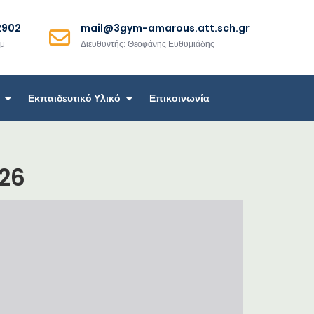
2902
mail@3gym-amarous.att.sch.gr
μμ
Διευθυντής: Θεοφάνης Ευθυμιάδης
Εκπαιδευτικό Υλικό
Επικοινωνία
26