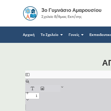
3ο Γυμνάσιο Αμαρουσίου
Σχολείο Β/θμιας Εκπ/σης
Αρχική
Το Σχολείο
Γονείς
Εκπαιδευτικ
Α