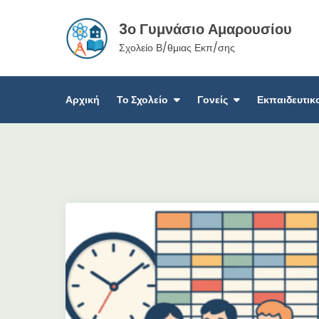
Skip
3ο Γυμνάσιο Αμαρουσίου
to
content
Σχολείο Β/θμιας Εκπ/σης
Αρχική
Το Σχολείο
Γονείς
Εκπαιδευτικ