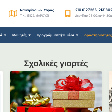
Ναυαρίνου & Ύδρας
210 6127266, 213130
Τ.Κ.: 15122, ΜΑΡΟΥΣΙ
Δευ-Παρ 08:00πμ-14:30
οί
Μαθητές
Προγράμματα/Όμιλοι
Δραστηριότητες
Σχολικές γιορτές