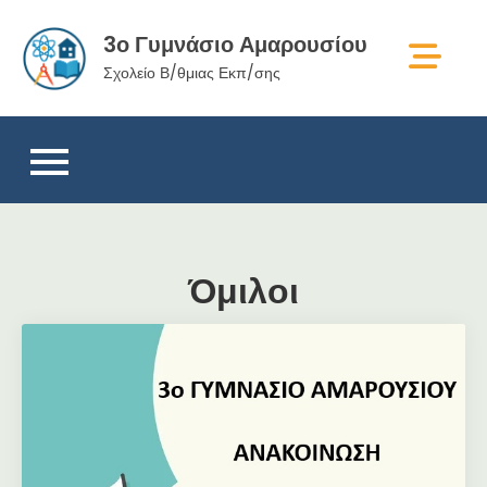
Skip
3ο Γυμνάσιο Αμαρουσίου
to
content
Σχολείο Β/θμιας Εκπ/σης
Όμιλοι