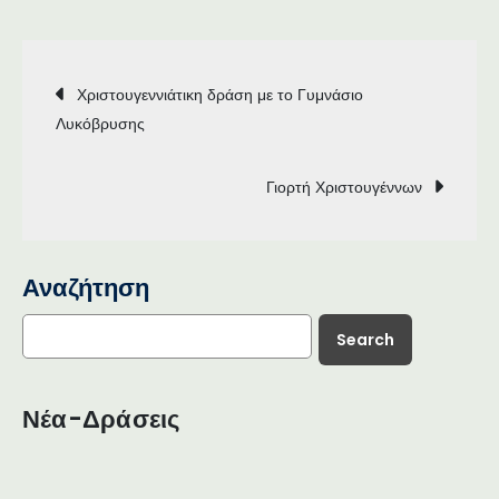
Post
Χριστουγεννιάτικη δράση με το Γυμνάσιο
Λυκόβρυσης
navigation
Γιορτή Χριστουγέννων
Αναζήτηση
Search
Νέα-Δράσεις