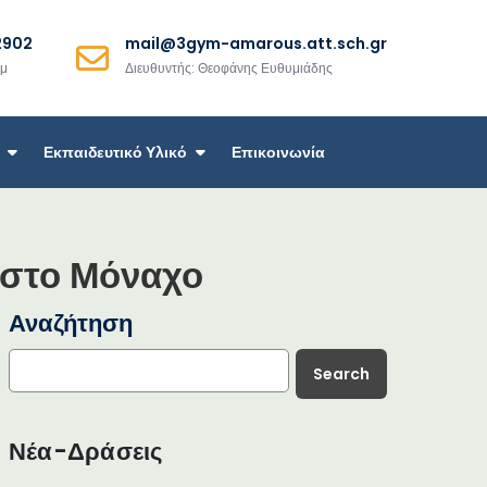
2902
mail@3gym-amarous.att.sch.gr
μμ
Διευθυντής: Θεοφάνης Ευθυμιάδης
Εκπαιδευτικό Υλικό
Επικοινωνία
ι στο Μόναχο
Αναζήτηση
Search
Νέα-Δράσεις