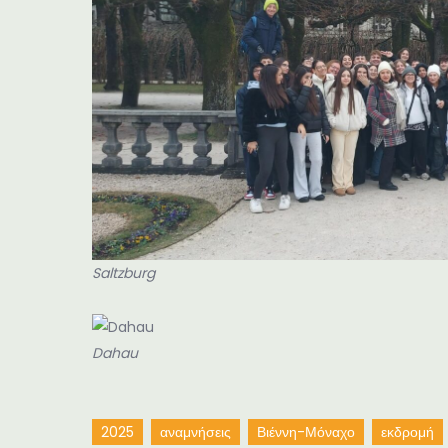
Saltzburg
Dahau
2025
αναμνήσεις
Βιέννη-Μόναχο
εκδρομή