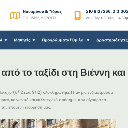
Ναυαρίνου & Ύδρας
210 6127266, 213130
Τ.Κ.: 15122, ΜΑΡΟΥΣΙ
Δευ-Παρ 08:00πμ-14:30
οί
Μαθητές
Προγράμματα/Όμιλοι
Δραστηριότητες
από το ταξίδι στη Βιέννη κα
ο Μόναχο (6/12 έως 9/12) ολοκληρώθηκε.Ήταν μια ενδιαφέρουσα
στορικό, κοινωνικό και καλλιτεχνικό πρόσημο, που σίγουρα τα
α την επόμενη εξόρμησή μας.